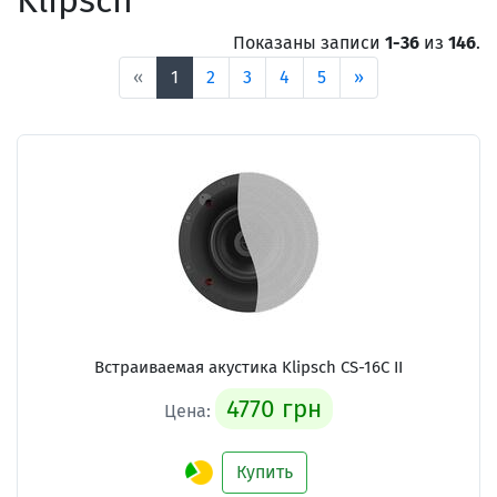
Klipsch
Показаны записи
1-36
из
146
.
«
1
2
3
4
5
»
Встраиваемая акустика Klipsch CS-16C II
4770 грн
Цена:
Купить