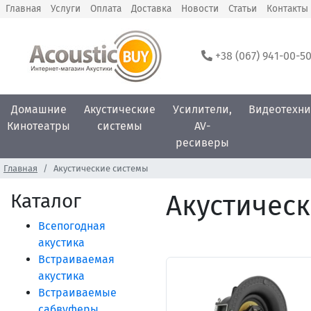
Главная
Услуги
Оплата
Доставка
Новости
Статьи
Контакты
+38 (067) 941-00-5
Домашние
Акустические
Усилители,
Видеотехни
Кинотеатры
системы
AV-
ресиверы
Главная
Акустические системы
Каталог
Акустическ
Всепогодная
акустика
Встраиваемая
акустика
Встраиваемые
сабвуферы