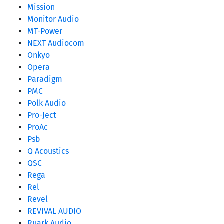
Mission
Monitor Audio
MT-Power
NEXT Audiocom
Onkyo
Opera
Paradigm
PMC
Polk Audio
Pro-Ject
ProAc
Psb
Q Acoustics
QSC
Rega
Rel
Revel
REVIVAL AUDIO
Ruark Audio