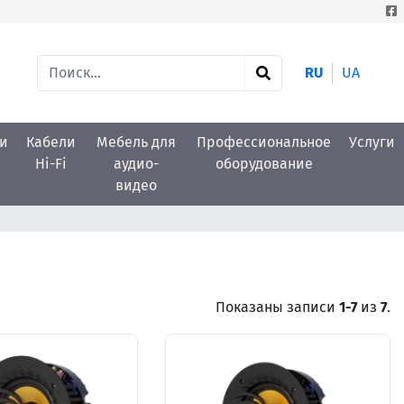
RU
UA
и
Кабели
Мебель для
Профессиональное
Услуги
Hi-Fi
аудио-
оборудование
видео
Показаны записи
1-7
из
7
.