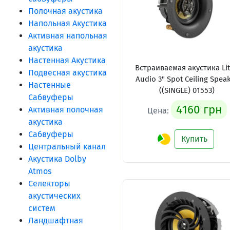
Полочная акустика
Напольная Акустика
Активная напольная
акустика
Настенная Акустика
Встраиваемая акустика Li
Подвесная акустика
Audio 3" Spot Ceiling Spea
Настенные
((SINGLE) 01553)
Сабвуферы
4160 грн
Активная полочная
Цена:
акустика
Сабвуферы
Купить
Центральный канал
Акустика Dolby
Atmos
Селекторы
акустических
систем
Ландшафтная