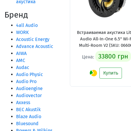
акустика
Бренд
4all Audio
WORK
Встраиваемая акустика Li
Audio All-In-One 6.5" Wi-F
Acoustic Energy
Multi-Room V2 (SKU: 0660
Advance Acoustic
AIWA
33800 грн
Цена:
AMC
Audac
Купить
Audio Physic
Audio Pro
Audioengine
Audiovector
Axxess
BEC Akustik
Blaze Audio
Bluesound
Bowers & Wilkins