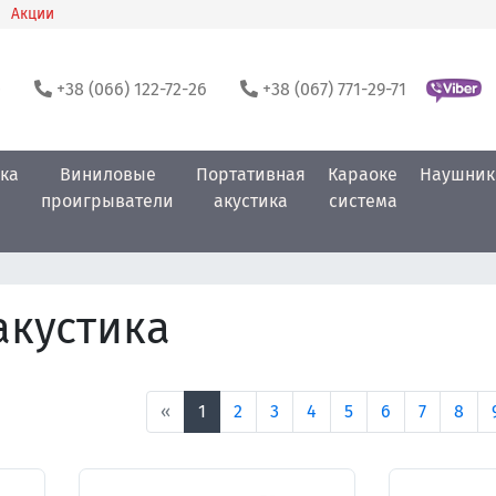
Акции
0
+38 (066) 122-72-26
+38 (067) 771-29-71
ка
Виниловые
Портативная
Караоке
Наушник
проигрыватели
акустика
система
акустика
«
1
2
3
4
5
6
7
8