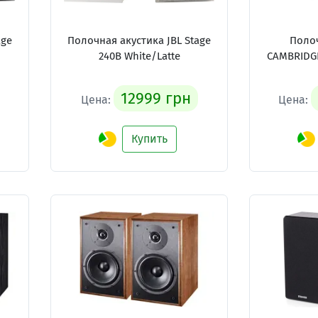
age
Полочная акустика JBL Stage
Полоч
240B White/Latte
CAMBRIDGE
12999 грн
Цена:
Цена:
Купить