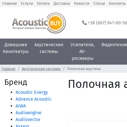
Главная
Услуги
Оплата
Доставка
Новости
Статьи
Контакты
+38 (067) 941-00-5
Домашние
Акустические
Усилители,
Видеотехни
Кинотеатры
системы
AV-
ресиверы
Главная
Акустические системы
Полочная акустика
Бренд
Полочная 
Acoustic Energy
Advance Acoustic
AIWA
Audioengine
Audiovector
Axxess