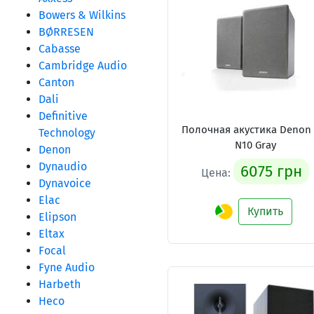
Bowers & Wilkins
BØRRESEN
Cabasse
Cambridge Audio
Canton
Dali
Definitive
Полочная акустика Denon 
Technology
N10 Gray
Denon
Dynaudio
6075 грн
Цена:
Dynavoice
Elac
Купить
Elipson
Eltax
Focal
Fyne Audio
Harbeth
Heco