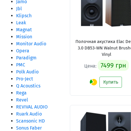
Jamo
Jbl
Klipsch
Leak
Magnat
Mission
Полочная акустика Elac De
Monitor Audio
3.0 DB53-WN Walnut Brush
Opera
Vinyl
Paradigm
7499 грн
PMC
Цена:
Polk Audio
Pro-Ject
Купить
Q Acoustics
Rega
Revel
REVIVAL AUDIO
Ruark Audio
Scansonic HD
Sonus Faber