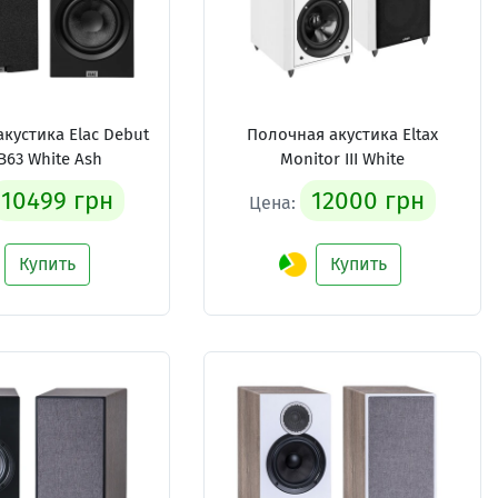
кустика Elac Debut
Полочная акустика Eltax
B63 White Ash
Monitor III White
10499 грн
12000 грн
Цена:
Купить
Купить