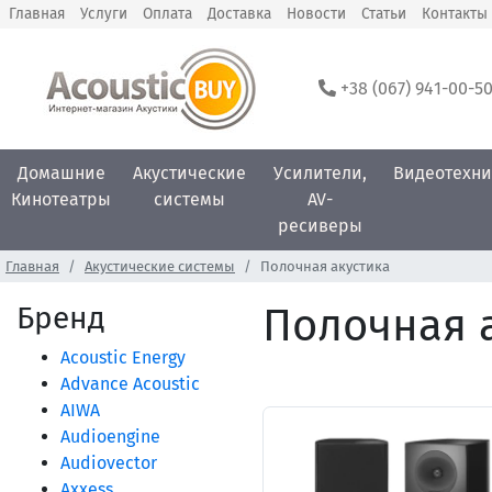
Главная
Услуги
Оплата
Доставка
Новости
Статьи
Контакты
+38 (067) 941-00-5
Домашние
Акустические
Усилители,
Видеотехни
Кинотеатры
системы
AV-
ресиверы
Главная
Акустические системы
Полочная акустика
Бренд
Полочная а
Acoustic Energy
Advance Acoustic
AIWA
Audioengine
Audiovector
Axxess