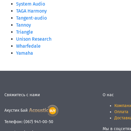
System Audio
TAGA Harmony
Tangent-audio
Tannoy
Triangle
Unison Research
Wharfedale
Yamaha
Свяжитесь с нами
О нас
Компан
Акустик Бай
Оплата
Доставк
Телефон:
(067) 941-00-50
Мы в соцсетя