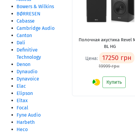
Bowers & Wilkins
BØRRESEN
Cabasse
Cambridge Audio
Canton
Полочная акустика Revel 
Dali
BL HG
Definitive
17250 грн
Technology
Цена:
Denon
19999 грн
Dynaudio
Dynavoice
Купить
Elac
Elipson
Eltax
Focal
Fyne Audio
Harbeth
Heco