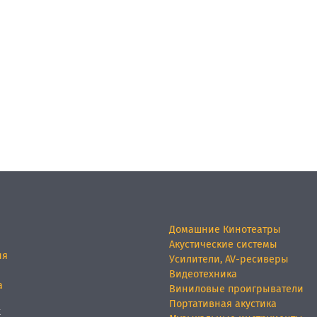
Домашние Кинотеатры
Акустические системы
ия
Усилители, AV-ресиверы
Видеотехника
а
Виниловые проигрыватели
Портативная акустика
х