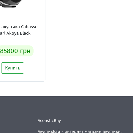
 акустика Cabasse
arl Akoya Black
85800 грн
Купить
AcousticBuy
АкустикБай - интернет магазин акустики.