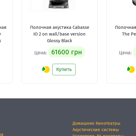
ная
Полочная акустика Cabasse
Полочная
0
IO 2 on wall/base version
The Pe
k
Glossy Black
61600 грн
Цена:
Цена:
Купить
Домашние Кинотеатры
Акустические системы
ия