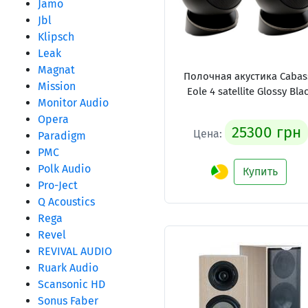
Jamo
Jbl
Klipsch
Leak
Magnat
Полочная акустика Cabas
Mission
Eole 4 satellite Glossy Bla
Monitor Audio
Opera
25300 грн
Цена:
Paradigm
PMC
Polk Audio
Купить
Pro-Ject
Q Acoustics
Rega
Revel
REVIVAL AUDIO
Ruark Audio
Scansonic HD
Sonus Faber