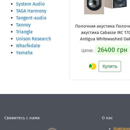
System Audio
TAGA Harmony
Tangent-audio
Tannoy
Полочная акустика Полоч
Triangle
акустика Cabasse MC 17
Unison Research
Antigua Whitewashed Oa
Wharfedale
26400 грн
Цена:
Yamaha
Купить
Свяжитесь с нами
О нас
Компан