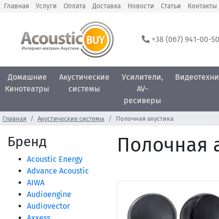
Главная
Услуги
Оплата
Доставка
Новости
Статьи
Контакты
+38 (067) 941-00-5
Домашние
Акустические
Усилители,
Видеотехни
Кинотеатры
системы
AV-
ресиверы
Главная
Акустические системы
Полочная акустика
Бренд
Полочная 
Acoustic Energy
Advance Acoustic
AIWA
Audioengine
Audiovector
Axxess