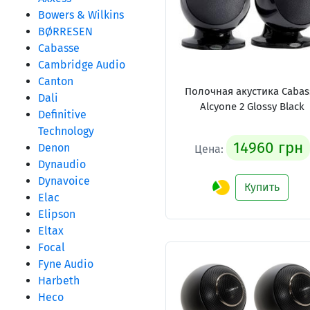
Bowers & Wilkins
BØRRESEN
Cabasse
Cambridge Audio
Canton
Полочная акустика Cabas
Dali
Alcyone 2 Glossy Black
Definitive
Technology
14960 грн
Denon
Цена:
Dynaudio
Dynavoice
Купить
Elac
Elipson
Eltax
Focal
Fyne Audio
Harbeth
Heco