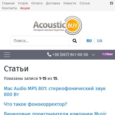
Главная
Услуги
Оплата
Доставка
Новости
Статьи
Контакты
Акции
RU
UA
+38 (067) 941-00-50
Статьи
Показаны записи
1-15
из
15
.
Mac Audio MPS 801: стереофонический звук
800 Вт
Что такое фонокорректор?
Виниловые проигрыватели компании Music