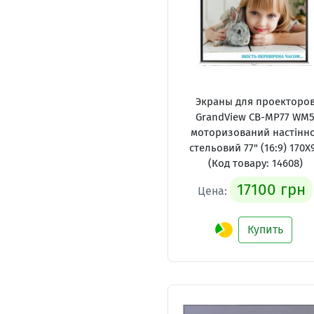
Экраны для проекторо
GrandView CB-MP77 WM
моторизований настінн
стельовий 77" (16:9) 170X
(Код товару: 14608)
17100 грн
Цена:
Купить