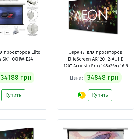
я проекторов Elite
Экраны для проекторов
s SK110XHW-E24
EliteScreen AR120H2-AUHD
120" AcousticPro/148x264/16:9
34188 грн
34848 грн
Цена:
Купить
Купить