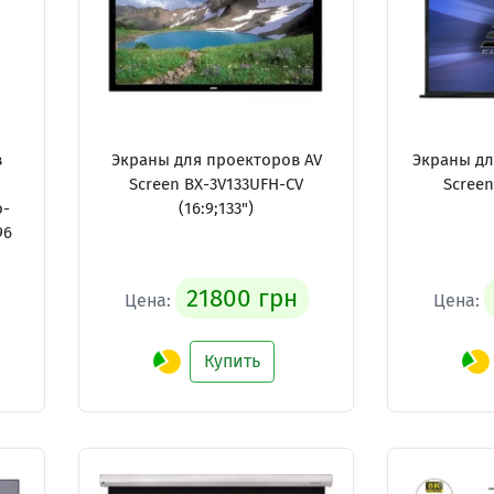
в
Экраны для проекторов AV
Экраны дл
5
Screen BX-3V133UFH-CV
Scree
о-
(16:9;133")
96
21800 грн
Цена:
Цена:
Купить