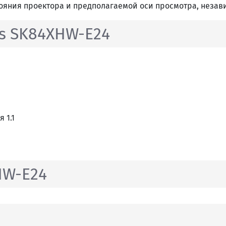
ояния проектора и предполагаемой оси просмотра, незав
ns SK84XHW-E24
 1.1
HW-E24