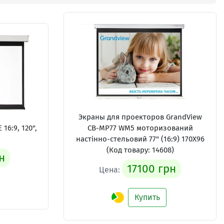
Экраны для проекторов
GrandView
E 16:9, 120",
CB-MP77 WM5 моторизований
настінно-стельовий 77" (16:9) 170X96
(Код товару: 14608)
н
17100 грн
Цена:
Купить