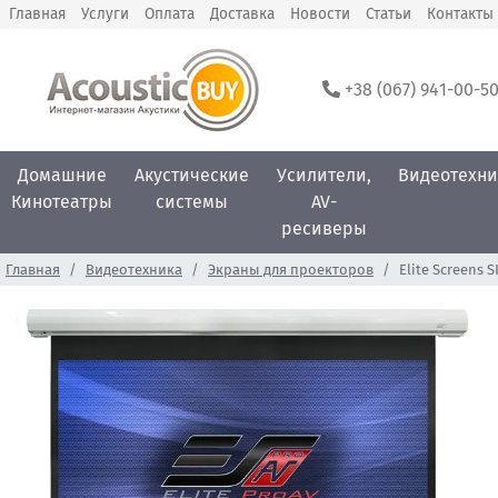
Главная
Услуги
Оплата
Доставка
Новости
Статьи
Контакты
+38 (067) 941-00-5
Домашние
Акустические
Усилители,
Видеотехни
Кинотеатры
системы
AV-
ресиверы
Главная
Видеотехника
Экраны для проекторов
Elite Screens