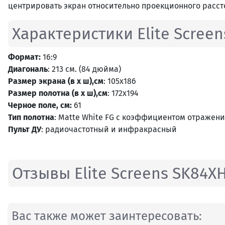
центрировать экран относительно проекционного расст
Характеристики Elite Scree
Формат:
16:9
Диагональ
: 213 см. (84 дюйма)
Размер экрана (в x ш),см
: 105х186
Размер полотна (в x ш),см
: 172х194
Черное поле, см:
61
Тип полотна
: Matte White FG с коэффициентом отражения
Пульт ДУ
: радиочастотный и инфракрасный
Отзывы Elite Screens SK84X
Вас также может заинтересовать: