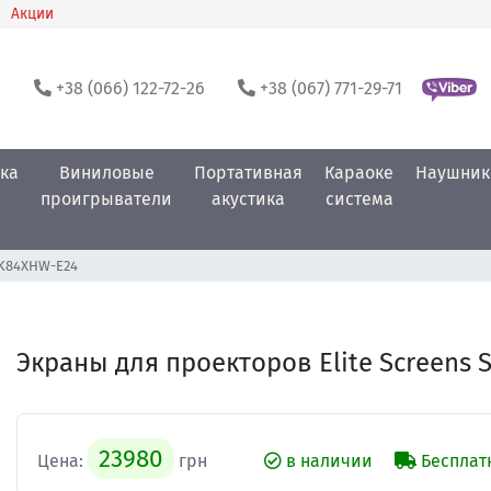
Акции
0
+38 (066) 122-72-26
+38 (067) 771-29-71
ка
Виниловые
Портативная
Караоке
Наушник
проигрыватели
акустика
система
 SK84XHW-E24
Экраны для проекторов Elite Screens
23980
Цена:
грн
в наличии
Бесплат