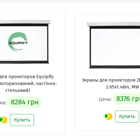
для проекторов
Equipify
Экраны для проекторов
2
моторизований, настінно-
2.65x1.48m, MW
стельовий)
8376 гр
Цена:
8284 грн
на:
Купить
Купить