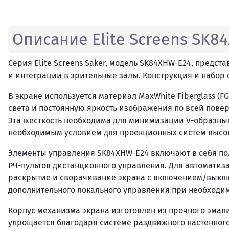
Описание Elite Screens SK8
Серия Elite Screens Saker, модель SK84XHW-E24, пред
и интеграции в зрительные залы. Конструкция и набо
В экране используется материал MaxWhite Fiberglass (
света и постоянную яркость изображения по всей повер
Эта жесткость необходима для минимизации V-образных 
необходимым условием для проекционных систем высок
Элементы управления SK84XHW-E24 включают в себя по
РЧ-пультов дистанционного управления. Для автоматиза
раскрытие и сворачивание экрана с включением/выклю
дополнительного локального управления при необходим
Корпус механизма экрана изготовлен из прочного эмал
упрощается благодаря системе раздвижного настенного