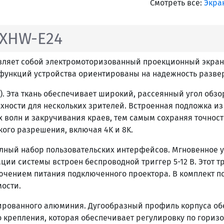
Смотреть все:
Экра
4XHW-E24
ставляет собой электромоторизованный проекционный экр
р функций устройства ориентированы на надежность разв
FG). Эта ткань обеспечивает широкий, рассеянный угол об
хности для нескольких зрителей. Встроенная подложка из
волн и закручивания краев, тем самым сохраняя точность
ого разрешения, включая 4K и 8K.
лный набор пользовательских интерфейсов. Мгновенное 
ции системы встроен беспроводной триггер 5-12 В. Этот 
чением питания подключенного проектора. В комплект по
ости.
ированного алюминия. Дугообразный профиль корпуса обе
 крепления, которая обеспечивает регулировку по горизо