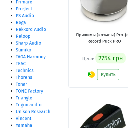
Primare
Pro-Ject
PS Audio
Rega
Rekkord Audio
Прижимы (клэмпы) Pro-Je
Reloop
Record Puck PRO
Sharp Audio
Sumiko
TAGA Harmony
2754 грн
Цена:
TEAC
Technics
Купить
Thorens
Tonar
TONE Factory
Triangle
Trigon audio
Unison Research
Vincent
Yamaha