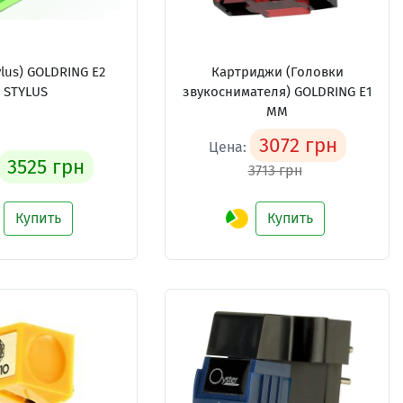
ylus) GOLDRING E2
Картриджи (Головки
STYLUS
звукоснимателя) GOLDRING E1
MM
3072 грн
Цена:
3525 грн
3713 грн
Купить
Купить