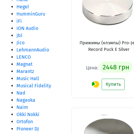
Hegel
HumminGuru
iFi
ION Audio
Jbl
Jico
Прижимы (клэмпы) Pro-Je
Record Puck E Silver
LehmannAudio
LENCO
Magnat
2448 грн
Цена:
Marantz
Music Hall
Купить
Musical Fidelity
Nad
Nagaoka
Naim
Okki Nokki
Ortofon
Pioneer DJ