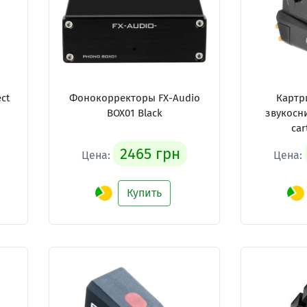
ct
Фонокорректоры FX-Audio
Картр
BOX01 Black
звукосни
car
2465 грн
Цена:
Цена:
Купить