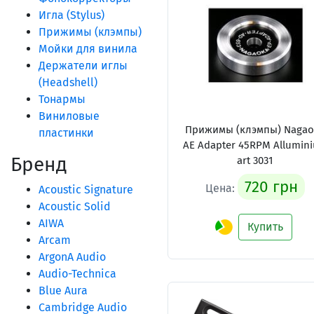
Игла (Stylus)
Прижимы (клэмпы)
Мойки для винила
Держатели иглы
(Headshell)
Тонармы
Виниловые
Прижимы (клэмпы) Nagao
пластинки
AE Adapter 45RPM Allumin
Бренд
art 3031
720 грн
Цена:
Acoustic Signature
Acoustic Solid
AIWA
Купить
Arcam
ArgonA Audio
Audio-Technica
Blue Aura
Cambridge Audio