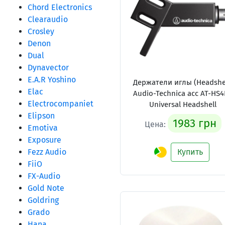
Chord Electronics
Clearaudio
Crosley
Denon
Dual
Dynavector
E.A.R Yoshino
Держатели иглы (Headshel
Elac
Audio-Technica acc AT-HS
Electrocompaniet
Universal Headshell
Elipson
1983 грн
Цена:
Emotiva
Exposure
Fezz Audio
Купить
FiiO
FX-Audio
Gold Note
Goldring
Grado
Hana