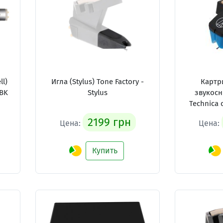
l)
Игла (Stylus) Tone Factory -
Картр
4BK
Stylus
звукосн
Technica 
2199 грн
Цена:
Цена:
Купить