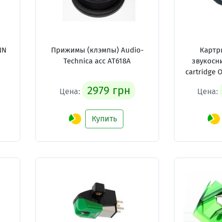
NN
Прижимы (клэмпы) Audio-
Картр
Technica acc AT618A
звукосни
cartridge
2979 грн
Цена:
Цена:
Купить