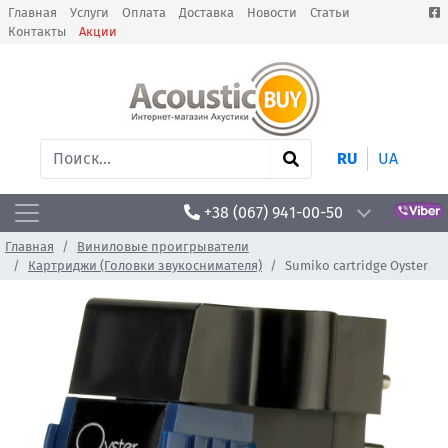
Главная
Услуги
Оплата
Доставка
Новости
Статьи
Контакты
Акции
RU
UA
+38 (067) 941-00-50
Главная
Виниловые проигрыватели
Картриджи (Головки звукоснимателя)
Sumiko cartridge Oyster