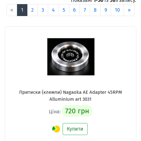
Показані
1-36
із
581
запису.
«
1
2
3
4
5
6
7
8
9
10
»
Притиски (клемпи) Nagaoka AE Adapter 45RPM
Alluminium art 3031
720 грн
Ціна:
Купити