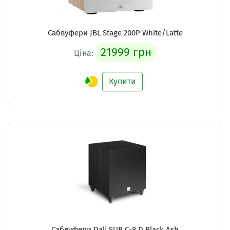
Сабвуфери JBL Stage 200P White/Latte
21999 грн
Ціна:
Купити
Сабвуфери Dali SUB C-8 D Black Ash