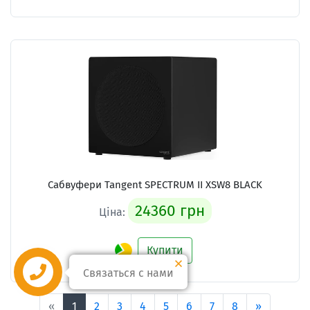
Сабвуфери Tangent SPECTRUM II XSW8 BLACK
24360 грн
Ціна:
Купити
Связаться с нами
«
1
2
3
4
5
6
7
8
»