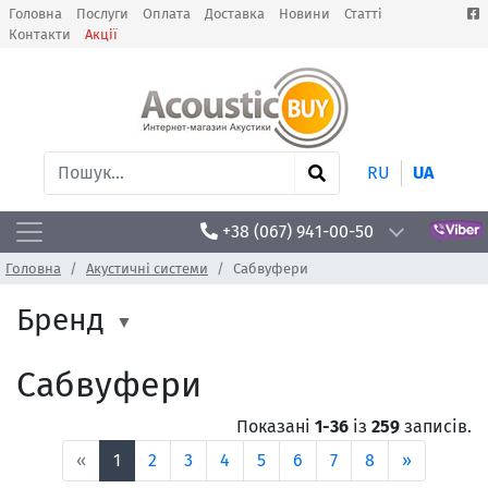
Головна
Послуги
Оплата
Доставка
Новини
Статті
Контакти
Акції
RU
UA
+38 (067) 941-00-50
Головна
Акустичні системи
Сабвуфери
Бренд
Сабвуфери
Показані
1-36
із
259
записів.
«
1
2
3
4
5
6
7
8
»