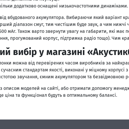
 оскільки додатково оснащені низькочастотними динаміками.
 від вбудованого акумулятора. Вибираючи який варіант кра
ший діапазон смуг, тим чистішим буде звук, а чим нижчі 
00 мАг. Також варто звернути увагу на габарити, які має п
сення, прогумований корпус, підтримка радіо тощо). Чим к
ий вибір у магазині «Акустик
онки можна від перевірених часом виробників за найкращ
ь сучасним стандартам якості, виконані у міцному корпусі 
истотою звучання, ємним акумулятором та безвідмовною ро
з описом моделей на сайті, або отримати допомогу менедж
де ціна та функціонал будуть в оптимальному балансі.