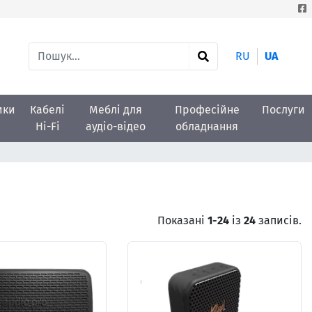
RU
UA
ики
Кабелі
Меблі для
Професійне
Послуги
Hi-Fi
аудіо-відео
обладнання
Показані
1-24
із
24
записів.