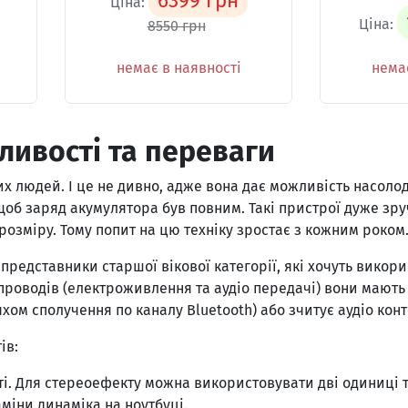
6399 грн
Ціна:
Ціна:
8550 грн
немає в наявності
немає
ливості та переваги
х людей. І це не дивно, адже вона дає можливість насоло
 щоб заряд акумулятора був повним. Такі пристрої дуже зру
розміру. Тому попит на цю техніку зростає з кожним роком
 представники старшої вікової категорії, які хочуть викор
 проводів (електроживлення та аудіо передачі) вони мають
м сполучення по каналу Bluetooth) або зчитує аудіо конте
ів:
ті. Для стереоефекту можна використовувати дві одиниці т
аміни динаміка на ноутбуці.