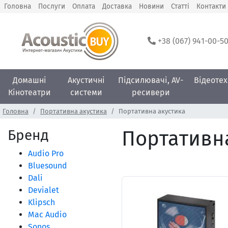
Головна
Послуги
Оплата
Доставка
Новини
Статті
Контакти
+38 (067) 941-00-5
Домашні
Акустичні
Підсилювачі, AV-
Відеотех
Кінотеатри
системи
ресивери
Головна
Портативна акустика
Портативна акустика
Бренд
Портативн
Audio Pro
Bluesound
Dali
Devialet
Klipsch
Mac Audio
Sonos