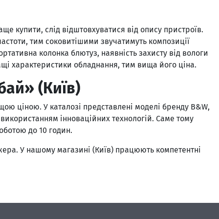
ще купити, слід відштовхуватися від опису пристроїв.
частоти, тим соковитішими звучатимуть композиції
ортативна колонка блютуз, наявність захисту від вологи
ращі характеристики обладнання, тим вища його ціна.
бай» (Київ)
ою ціною. У каталозі представлені моделі бренду B&W,
з використанням інноваційних технологій. Саме тому
ботою до 10 годин.
ера. У нашому магазині (Київ) працюють компетентні