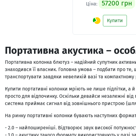
57200 грн
Ціна:
Купити
Портативна акустика – особ
Портативна колонка блютуз – надійний супутник активни
знаходився її власник. Головна умова – подбати про те,
транспортувати завдяки невеликій вазі та компактному 
Купити портативні колонки мріють не лише підлітки, а й
просто для відпочинку. Оскільки девайси незалежні від
система приймає сигнал від зовнішнього пристрою (шляхо
На ринку портативні колонки бувають наступних формат
- 2.0 – найпоширеніші. Відтворює звук високої потужнос
- 1.0 – акустику такого формату використовують у разі з