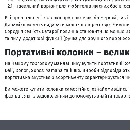
- 2.1 – ідеальний варіант для любителів якісних басів,
Всі представлені колонки працюють як від мережі, так і
Динаміки можуть видавати моно чи стерео звук. Чим шир
Середня ємність батареї повинна становити не менше 3 5
та пилу, додаткові функції (ручка для зручного перене
Портативні колонки – велик
На нашому торговому майданчику купити портативні кол
Dali, Denon, Sonos, Yamaha та інше. Вироби відповідают
портативна акустика з асортименту характеризується ч
Ви можете купити колонки самостійно, ознайомившись і
фахівці, які із задоволенням допоможуть знайти товар, 