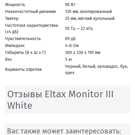
Мощность
90 Вт
Низкочастотный динамик
130 мм, изолированный
Твитер
25 мм, мягкий купольный
Частотная характеристика
50 Гц — 22 кГц
(±4 дБ)
Чувствительность
89 дБ
Импеданс
4–8 Ом
Габариты (В x Ш x Г)
300 x 230 x 195 мм
Вес
5 кг
Черный, белый, кальвадос, бук,
Варианты отделки
орех
Отзывы Eltax Monitor III
White
Вас также может заинтересовать: