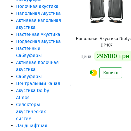
Полочная акустика
Напольная Акустика
Активная напольная
акустика
Настенная Акустика
Напольная Акустика Dipty
Подвесная акустика
DP107
Настенные
296100 грн
Сабвуферы
Цена:
Активная полочная
акустика
Купить
Сабвуферы
Центральный канал
Акустика Dolby
Atmos
Селекторы
акустических
систем
Ландшафтная