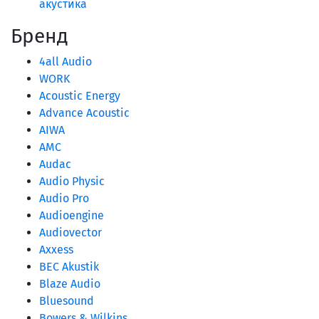
акустика
Бренд
4all Audio
WORK
Acoustic Energy
Advance Acoustic
AIWA
AMC
Audac
Audio Physic
Audio Pro
Audioengine
Audiovector
Axxess
BEC Akustik
Blaze Audio
Bluesound
Bowers & Wilkins