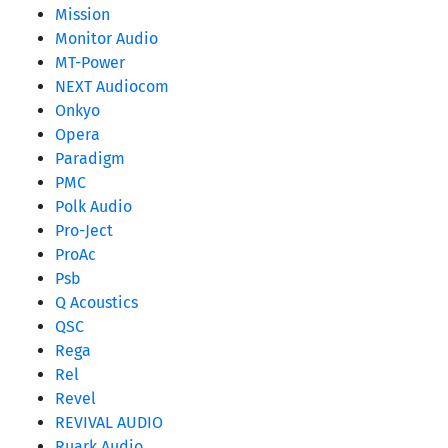
Mission
Monitor Audio
MT-Power
NEXT Audiocom
Onkyo
Opera
Paradigm
PMC
Polk Audio
Pro-Ject
ProAc
Psb
Q Acoustics
QSC
Rega
Rel
Revel
REVIVAL AUDIO
Ruark Audio