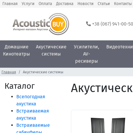
Главная
Услуги
Оплата
Доставка
Новости
Статьи
Контакты
+38 (067) 941-00-5
Домашние
Акустические
Усилители,
Видеотехни
Кинотеатры
системы
AV-
ресиверы
Главная
Акустические системы
Каталог
Акустическ
Всепогодная
акустика
Встраиваемая
акустика
Встраиваемые
сабвуферы