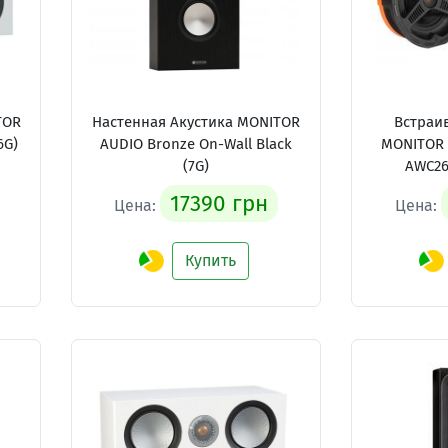
TOR
Настенная Акустика MONITOR
Встраи
6G)
AUDIO Bronze On-Wall Black
MONITOR 
(7G)
AWC265
17390 грн
Цена:
Цена:
Купить