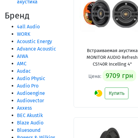
акустика
Бренд
4all Audio
WORK
Acoustic Energy
Advance Acoustic
Встраиваемая акустика
AIWA
MONITOR AUDIO Refresh
AMC
CS140R Incelling 4"
Audac
9709 грн
Цена:
Audio Physic
Audio Pro
Audioengine
Купить
Audiovector
Axxess
BEC Akustik
Blaze Audio
Bluesound
Bowers & Wilkins