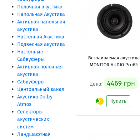
Полочная акустика
Напольная Акустика
Активная напольная
акустика
Настенная Акустика
Подвесная акустика
Настенные
Встраиваемая акустика
Сабвуферы
MONITOR AUDIO Pro65
Активная полочная
акустика
Сабвуферы
4469 грн
Цена:
Центральный канал
Акустика Dolby
Купить
Atmos
Селекторы
акустических
систем
Ландшафтная