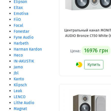
Elipson
Eltax
Emotiva
FiiO
Focal
Центральный канал MONI
Fonestar
AUDIO Bronze C150 White (
Fyne Audio
Harbeth
Harman Kardon
16976 грн
Цена:
Heco
IN-AKUSTIK
Купить
Jamo
Jbl
Kanto
Klipsch
Leak
LENCO
Lithe Audio
Magnat