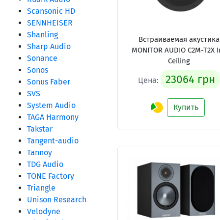
Scansonic HD
SENNHEISER
Shanling
Встраиваемая акустика
Sharp Audio
MONITOR AUDIO C2M-T2X I
Sonance
Ceiling
Sonos
23064 грн
Цена:
Sonus Faber
SVS
System Audio
Купить
TAGA Harmony
Takstar
Tangent-audio
Tannoy
TDG Audio
TONE Factory
Triangle
Unison Research
Velodyne