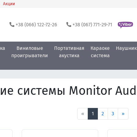
Акции
0
+38 (066) 122-72-26
+38 (067) 771-29-71
ка
Виниловые
Портативная
Караоке
Наушник
проигрыватели
акустика
система
ие системы Monitor Aud
«
1
2
3
»