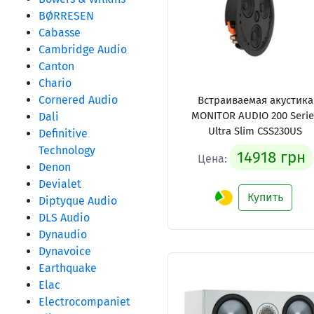
BØRRESEN
Cabasse
Cambridge Audio
Canton
Chario
Cornered Audio
Встраиваемая акустика
MONITOR AUDIO 200 Serie
Dali
Ultra Slim CSS230US
Definitive
Technology
14918 грн
Цена:
Denon
Devialet
Купить
Diptyque Audio
DLS Audio
Dynaudio
Dynavoice
Earthquake
Elac
Electrocompaniet