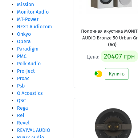
Mission
Monitor Audio
MT-Power
NEXT Audiocom
Полочная акустика MONI
Onkyo
AUDIO Bronze 50 Urban Gr
Opera
(6G)
Paradigm
20407 грн
PMC
Цена:
Polk Audio
Pro-Ject
Купить
ProAc
Psb
Q Acoustics
QSC
Rega
Rel
Revel
REVIVAL AUDIO
Ruark Audio