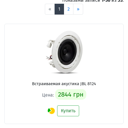
Показаны записи
1-36
из
53
.
«
1
2
»
Встраиваемая акустика JBL 8124
2844 грн
Цена:
Купить