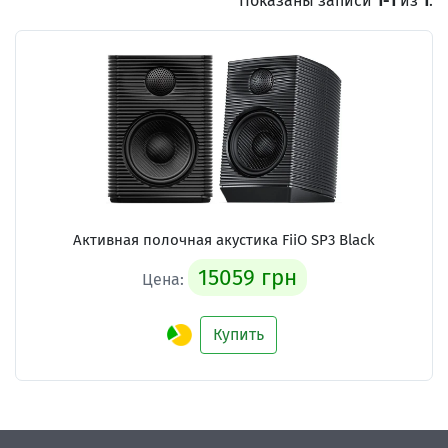
Показаны записи
1-1
из
1
.
Активная полочная акустика FiiO SP3 Black
15059 грн
Цена:
Купить