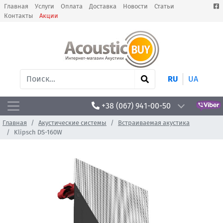
Главная
Услуги
Оплата
Доставка
Новости
Статьи
Контакты
Акции
RU
UA
+38 (067) 941-00-50
Главная
Акустические системы
Встраиваемая акустика
Klipsch DS-160W