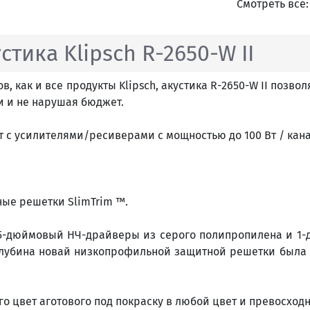
Смотреть все
тика Klipsch R-2650-W II
, как и все продукты Klipsch, акустика R-2650-W II поз
и и не нарушая бюджет.
т с усилителями/ресиверами с мощностью до 100 Вт / кан
ые решетки SlimTrim ™.
,5-дюймовый НЧ-драйверы из серого полипропилена и 1
лубина новай низкопрофильной защитной решетки была 
го цвет аготового под покраску в любой цвет и превосхо