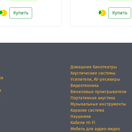
Купить
Купить
Домашние Кинотеатры
Акустические системы
ия
Усилители, AV-ресиверы
Видеотехника
а
Виниловые проигрыватели
Портативная акустика
х
Музыкальные инструменты
Караоке система
Наушники
Кабели Hi-Fi
Мебель для аудио-видео