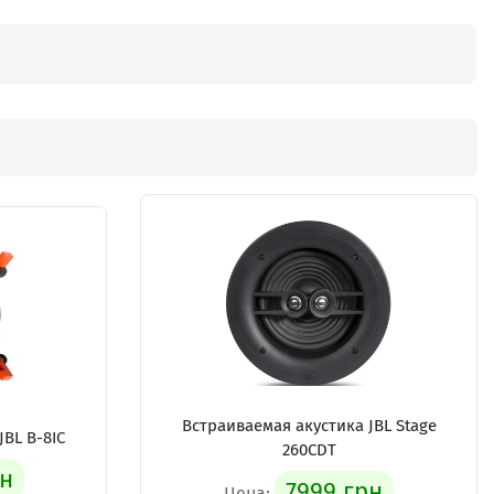
Встраиваемая акустика
JBL Stage
JBL B-8IC
260CDT
рн
7999 грн
Цена: