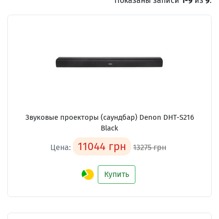
Показаны записи
1-9
из
9
.
Звуковые проекторы (саундбар) Denon DHT-S216
Black
11044 грн
Цена:
13275 грн
Купить