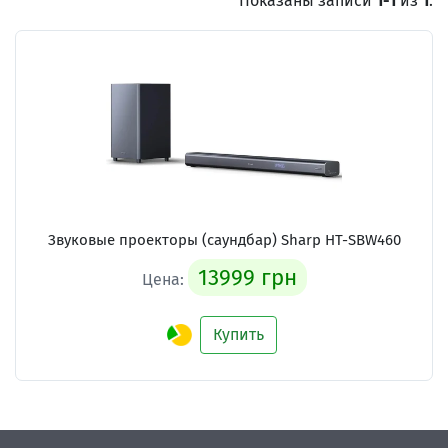
Показаны записи
1-1
из
1
.
Звуковые проекторы (саундбар) Sharp HT-SBW460
13999 грн
Цена:
Купить