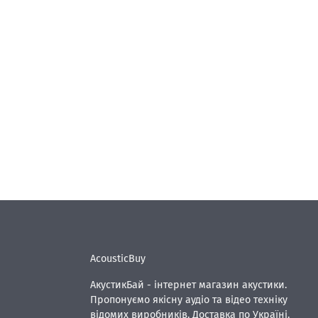
AcousticBuy
АкустикБай - інтернет магазин акустики.
Пропонуємо якісну аудіо та відео техніку
відомих виробників. Доставка по Україні.