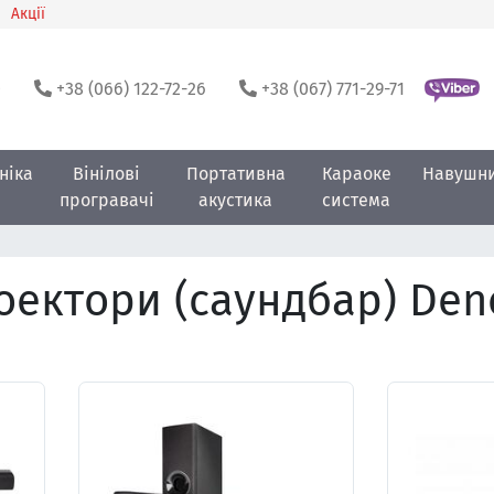
Акції
0
+38 (066) 122-72-26
+38 (067) 771-29-71
ніка
Вінілові
Портативна
Караоке
Навушн
програвачі
акустика
система
оектори (саундбар) Den