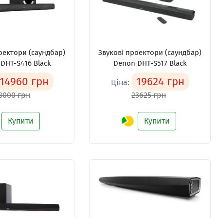
оектори (саундбар)
Звукові проектори (саундбар)
DHT-S416 Black
Denon DHT-S517 Black
14960 грн
19624 грн
Ціна:
8000 грн
23625 грн
Купити
Купити