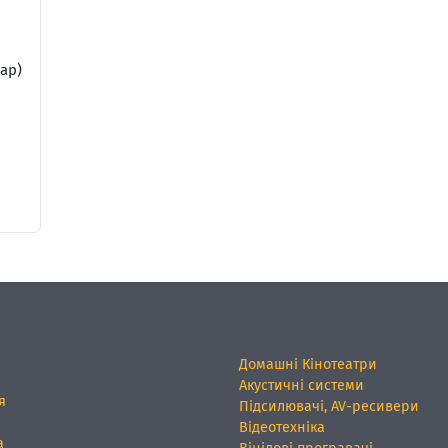
ар)
Домашні Кінотеатри
Акустичні системи
я
Підсилювачі, AV-ресивери
Відеотехніка
а