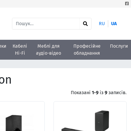
RU
UA
ики
Кабелі
Меблі для
Професійне
Послуги
Hi-Fi
аудіо-відео
обладнання
on
Показані
1-9
із
9
записів.