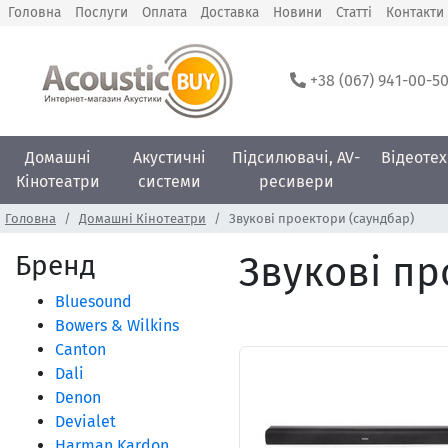
Головна
Послуги
Оплата
Доставка
Новини
Статті
Контакти
+38 (067) 941-00-5
Домашні
Акустичні
Підсилювачі, AV-
Відеотех
Кінотеатри
системи
ресивери
Головна
Домашні Кінотеатри
Звукові проектори (саундбар)
Бренд
Звукові пр
Bluesound
Bowers & Wilkins
Canton
Dali
Denon
Devialet
Harman Kardon