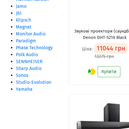
Jamo
Jbl
Klipsch
Magnat
Звукові проектори (саундб
Monitor Audio
Denon DHT-S216 Black
Paradigm
11044 грн
Phase Technology
Ціна:
Polk Audio
13275 грн
SENNHEISER
Sharp Audio
Купити
Sonos
Studio-Evolution
Yamaha