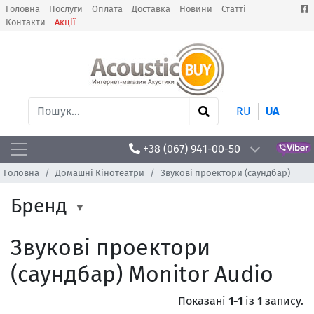
Головна
Послуги
Оплата
Доставка
Новини
Статті
Контакти
Акції
RU
UA
+38 (067) 941-00-50
Головна
Домашні Кінотеатри
Звукові проектори (саундбар)
Бренд
Звукові проектори
(саундбар) Monitor Audio
Показані
1-1
із
1
запису.