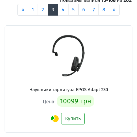
Показаны записи
73-108
из
262
.
«
1
2
3
4
5
6
7
8
»
Наушники гарнитура EPOS Adapt 230
10099 грн
Цена:
Купить