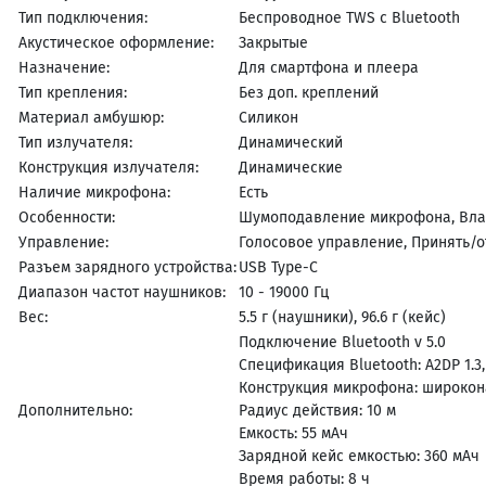
Тип подключения:
Беспроводное TWS с Bluetooth
Акустическое оформление:
Закрытые
Назначение:
Для смартфона и плеера
Тип крепления:
Без доп. креплений
Материал амбушюр:
Силикон
Тип излучателя:
Динамический
Конструкция излучателя:
Динамические
Наличие микрофона:
Есть
Особенности:
Шумоподавление микрофона, Вл
Управление:
Голосовое управление, Принять/о
Разъем зарядного устройства:
USB Type-C
Диапазон частот наушников:
10 - 19000 Гц
Вес:
5.5 г (наушники), 96.6 г (кейс)
Подключение Bluetooth v 5.0
Спецификация Bluetooth: A2DP 1.3, A
Конструкция микрофона: широко
Дополнительно:
Радиус действия: 10 м
Емкость: 55 мАч
Зарядной кейс емкостью: 360 мАч
Время работы: 8 ч