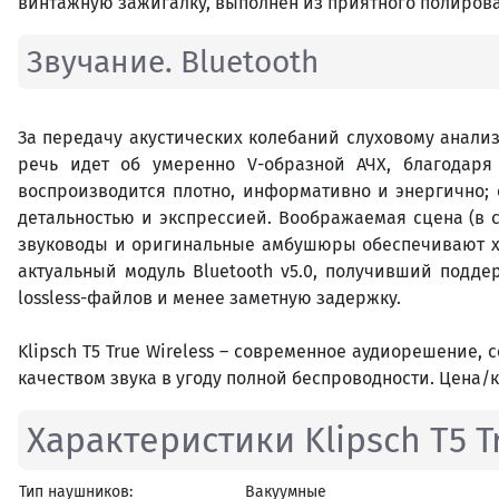
винтажную зажигалку, выполнен из приятного полирова
Звучание. Bluetooth
За передачу акустических колебаний слуховому анали
речь идет об умеренно V-образной АЧХ, благодаря 
воспроизводится плотно, информативно и энергично; 
детальностью и экспрессией. Воображаемая сцена (в с
звуководы и оригинальные амбушюры обеспечивают х
актуальный модуль Bluetooth v5.0, получивший подд
lossless-файлов и менее заметную задержку.
Klipsch T5 True Wireless – современное аудиорешение
качеством звука в угоду полной беспроводности. Цена/к
Характеристики Klipsch T5 Tr
Тип наушников:
Вакуумные