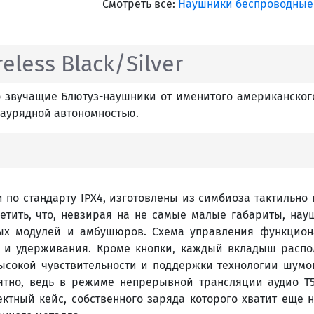
Смотреть все:
Наушники беспроводные 
eless Black/Silver
нно звучащие Блютуз-наушники от именитого американско
заурядной автономностью.
по стандарту IPX4, изготовлены из симбиоза тактильно 
етить, что, невзирая на не самые малые габариты, науш
вых модулей и амбушюров. Схема управления функцион
к и удерживания. Кроме кнопки, каждый вкладыш расп
сокой чувствительности и поддержки технологии шумо
ятно, ведь в режиме непрерывной трансляции аудио T5 
тный кейс, собственного заряда которого хватит еще н