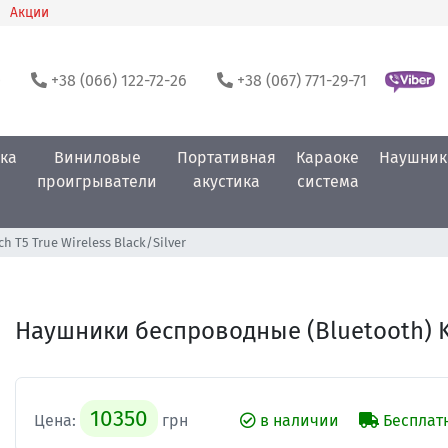
Акции
0
+38 (066) 122-72-26
+38 (067) 771-29-71
ка
Виниловые
Портативная
Караоке
Наушник
проигрыватели
акустика
система
ch T5 True Wireless Black/Silver
Наушники беспроводные (Bluetooth) Kli
10350
Цена:
грн
в наличии
Бесплатн