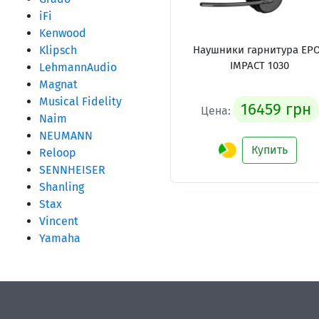
iFi
Kenwood
Klipsch
Наушники гарнитура EP
IMPACT 1030
LehmannAudio
Magnat
Musical Fidelity
16459 грн
Цена:
Naim
NEUMANN
Купить
Reloop
SENNHEISER
Shanling
Stax
Vincent
Yamaha