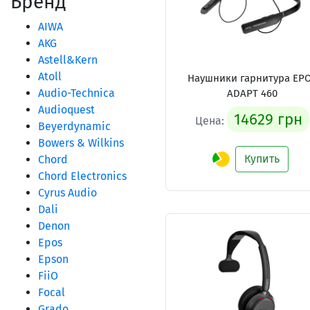
Бренд
AIWA
AKG
Astell&Kern
Atoll
Наушники гарнитура EP
Audio-Technica
ADAPT 460
Audioquest
14629 грн
Цена:
Beyerdynamic
Bowers & Wilkins
Купить
Chord
Chord Electronics
Cyrus Audio
Dali
Denon
Epos
Epson
FiiO
Focal
Grado