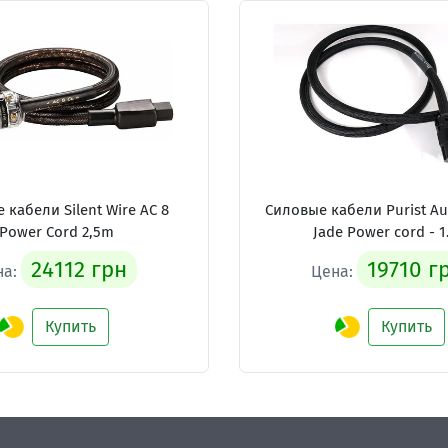
е кабели
Silent Wire AC 8
Силовые кабели
Purist A
Power Cord 2,5m
Jade Power cord - 
24112 грн
19710 г
на:
Цена:
Купить
Купить