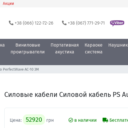
Акции
0
+38 (066) 122-72-26
+38 (067) 771-29-71
ка
Виниловые
Портативная
Караоке
Наушник
проигрыватели
акустика
система
o PerfectWave AC-10 3M
Силовые кабели Силовой кабель PS Au
52920
Цена:
грн
в наличии
Бесплатн