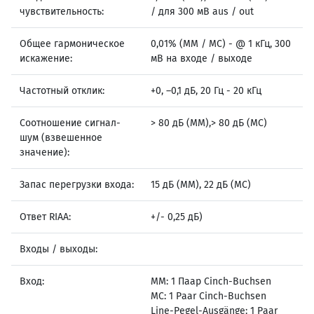
чувствительность:
/ для 300 мВ aus / out
Общее гармоническое
0,01% (MM / MC) - @ 1 кГц, 300
искажение:
мВ на входе / выходе
Частотный отклик:
+0, –0,1 дБ, 20 Гц - 20 кГц
Соотношение сигнал-
> 80 дБ (MM),> 80 дБ (MC)
шум (взвешенное
значение):
Запас перегрузки входа:
15 дБ (MM), 22 дБ (MC)
Ответ RIAA:
+/- 0,25 дБ)
Входы / выходы:
Вход:
MM: 1 Паар Cinch-Buchsen
MC: 1 Paar Cinch-Buchsen
Line-Pegel-Ausgänge: 1 Paar