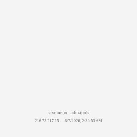
захищено
adm.tools
216.73.217.15 —
8/7/2026, 2:34:53 AM