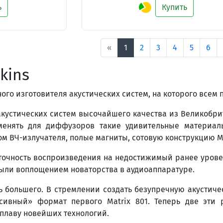
ь
Купить
«
1
2
3
4
5
6
kins
ого изготовителя акустических систем, на которого всем
кустических систем высочайшего качества из Великобрит
енять для диффузоров такие удивительные материалы,
ом ВЧ-излучателя, полые магниты, сотовую конструкцию M
точность воспроизведения на недостижимый ранее уровен
были воплощением новаторства в аудиоаппаратуре.
ть большего. В стремлении создать безупречную акустич
ссивный» формат первого Matrix 801. Теперь две эти
плаву новейших технологий.