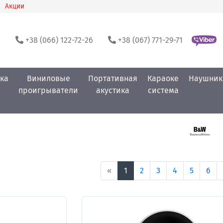
Акции
0
+38 (066) 122-72-26
+38 (067) 771-29-71
ка
Виниловые
Портативная
Караоке
Наушник
проигрыватели
акустика
система
«
1
2
3
4
5
6