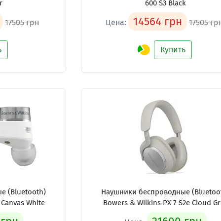
r
600 S3 Black
14564 грн
17505 грн
Цена:
17505 гр
ь
Купить
 (Bluetooth)
Наушники беспроводные (Bluetoo
2 Canvas White
Bowers & Wilkins PX 7 S2e Cloud G