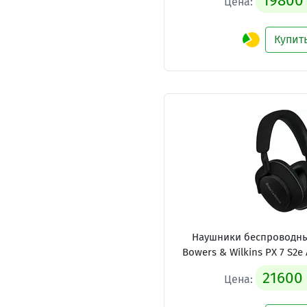
19800
Цена:
Купит
Наушники беспроводные
Bowers & Wilkins PX 7 S2e 
21600
Цена: