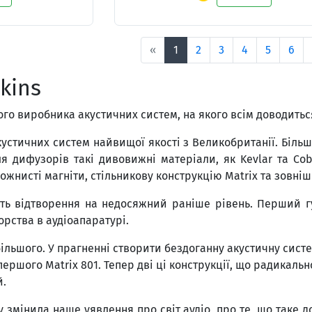
«
1
2
3
4
5
6
kins
ого виробника акустичних систем, на якого всім доводить
стичних систем найвищої якості з Великобританії. Біль
ля дифузорів такі дивовижні матеріали, як Kevlar та Co
нисті магніти, стільникову конструкцію Matrix та зовніш
ть відтворення на недосяжний раніше рівень. Перший г
орства в аудіоапаратурі.
більшого. У прагненні створити бездоганну акустичну сис
ершого Matrix 801. Тепер дві ці конструкції, що радикальн
й.
 змінила наше уявлення про світ аудіо, про те, що таке дос