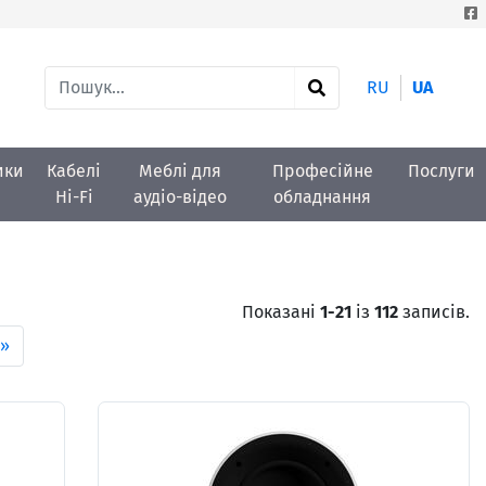
RU
UA
ики
Кабелі
Меблі для
Професійне
Послуги
Hi-Fi
аудіо-відео
обладнання
Показані
1-21
із
112
записів.
»