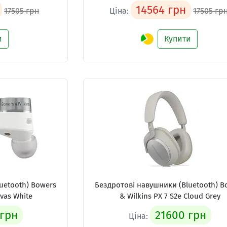
14564 грн
17505 грн
Ціна:
17505 гр
и
Купити
uetooth) Bowers
Бездротові навушники (Bluetooth) B
nvas White
& Wilkins PX 7 S2e Cloud Grey
 грн
21600 грн
Ціна: