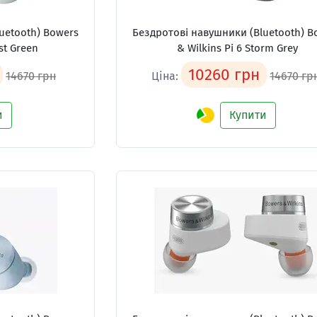
uetooth) Bowers
Бездротові навушники (Bluetooth) B
st Green
& Wilkins Pi 6 Storm Grey
10260 грн
14670 грн
Ціна:
14670 гр
и
Купити