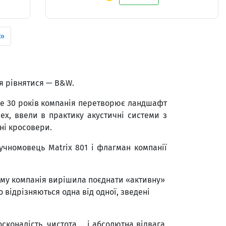
»
ся рівнятися — B&W.
ше 30 років компанія перетворює ландшафт
bex, ввели в практику акустичні системи з
ні кросовери.
учномовець Matrix 801 і флагман компанії
тему компанія вирішила поєднати «активну»
о відрізняються одна від одної, зведені
коналість, чистота ... і абсолютна відвага.