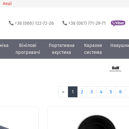
Акції
0
+38 (066) 122-72-26
+38 (067) 771-29-71
ніка
Вінілові
Портативна
Караоке
Навушн
програвачі
акустика
система
«
1
2
3
4
5
6