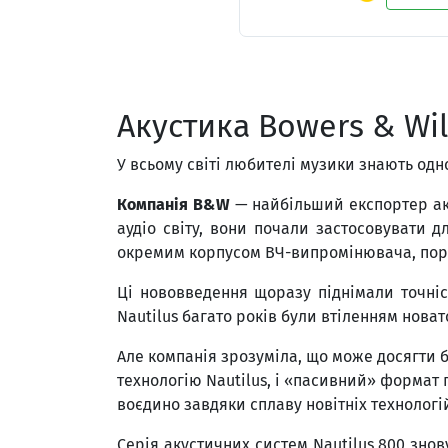
Акустика Bowers & Wil
У всьому світі любителі музики знають одн
Компанія B&W
— найбільший експортер аку
аудіо світу, вони почали застосовувати д
окремим корпусом ВЧ-випромінювача, порож
Ці нововведення щоразу піднімали точніс
Nautilus багато років були втіленням новат
Але компанія зрозуміла, що може досягти 
технологію Nautilus, і «пасивний» формат п
воєдино завдяки сплаву новітніх технологі
Серія акустичних систем Nautilus 800 знову