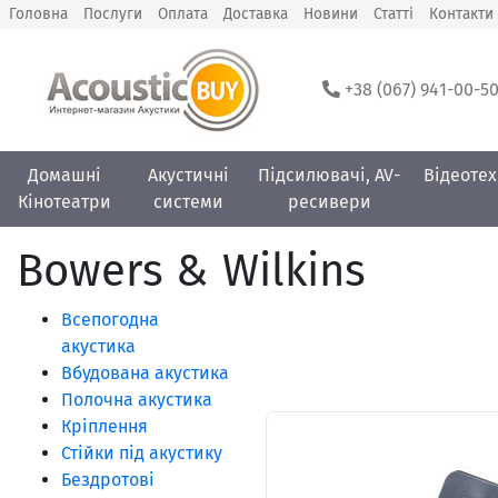
Головна
Послуги
Оплата
Доставка
Новини
Статті
Контакти
+38 (067) 941-00-5
Домашні
Акустичні
Підсилювачі, AV-
Відеотех
Кінотеатри
системи
ресивери
Bowers & Wilkins
Всепогодна
акустика
Вбудована акустика
Полочна акустика
Кріплення
Стійки під акустику
Бездротові