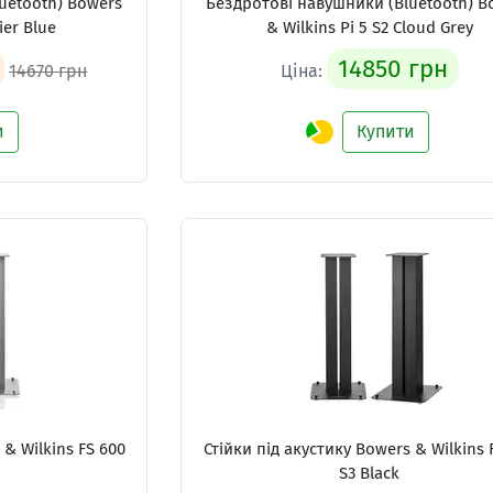
uetooth) Bowers
Бездротові навушники (Bluetooth) B
ier Blue
& Wilkins Pi 5 S2 Cloud Grey
14850 грн
14670 грн
Ціна:
и
Купити
 & Wilkins FS 600
Стійки під акустику Bowers & Wilkins 
S3 Black