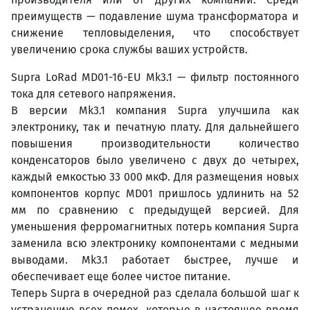
преимуществ — подавление шума трансформатора и
снижение тепловыделения, что способствует
увеличению срока службы ваших устройств.
Supra LoRad MD01-16-EU Mk3.1 — фильтр постоянного
тока для сетевого напряжения.
В версии Mk3.1 компания Supra улучшила как
электронику, так и печатную плату. Для дальнейшего
повышения производительности количество
конденсаторов было увеличено с двух до четырех,
каждый емкостью 33 000 мкФ. Для размещения новых
компонентов корпус MD01 пришлось удлинить на 52
мм по сравнению с предыдущей версией. Для
уменьшения ферромагнитных потерь компания Supra
заменила всю электронику компонентами с медными
выводами. Mk3.1 работает быстрее, лучше и
обеспечивает еще более чистое питание.
Теперь Supra в очередной раз сделала большой шаг к
устранению всех помех, которые в настоящее время