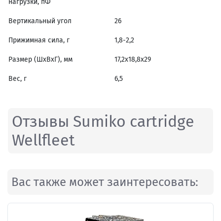
нагрузки, пФ
Вертикальный угол
26
Прижимная сила, г
1,8-2,2
Размер (ШxВxГ), мм
17,2x18,8x29
Вес, г
6,5
Отзывы Sumiko cartridge
Wellfleet
Вас также может заинтересовать: