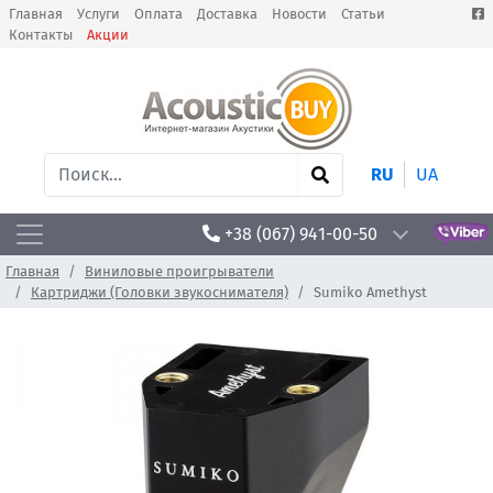
Главная
Услуги
Оплата
Доставка
Новости
Статьи
Контакты
Акции
RU
UA
+38 (067) 941-00-50
Главная
Виниловые проигрыватели
Картриджи (Головки звукоснимателя)
Sumiko Amethyst