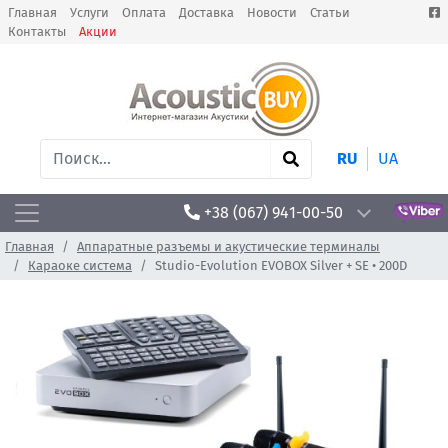
Главная
Услуги
Оплата
Доставка
Новости
Статьи
Контакты
Акции
RU
UA
+38 (067) 941-00-50
Главная
Аппаратные разъемы и акустические терминалы
Караоке система
Studio-Evolution EVOBOX Silver + SE • 200D