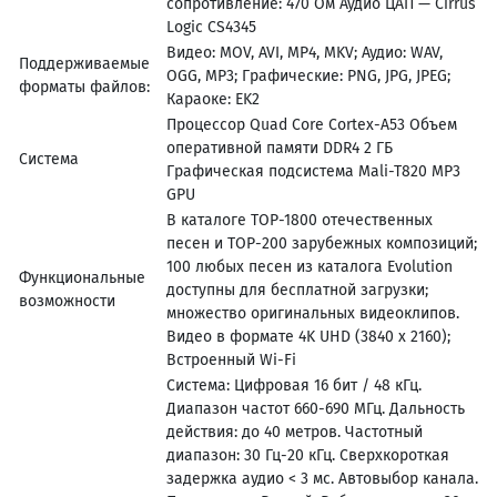
сопротивление: 470 Ом Аудио ЦАП — Cirrus
Logic CS4345
Видео: MOV, AVI, MP4, MKV; Аудио: WAV,
Поддерживаемые
OGG, MP3; Графические: PNG, JPG, JPEG;
форматы файлов:
Караоке: EK2
Процессор Quad Core Cortex-A53 Объем
оперативной памяти DDR4 2 ГБ
Система
Графическая подсистема Mali-T820 MP3
GPU
В каталоге TOP-1800 отечественных
песен и TOP-200 зарубежных композиций;
100 любых песен из каталога Evolution
Функциональные
доступны для бесплатной загрузки;
возможности
множество оригинальных видеоклипов.
Видео в формате 4K UHD (3840 х 2160);
Встроенный Wi-Fi
Система: Цифровая 16 бит / 48 кГц.
Диапазон частот 660-690 МГц. Дальность
действия: до 40 метров. Частотный
диапазон: 30 Гц-20 кГц. Сверхкороткая
задержка аудио < 3 мс. Автовыбор канала.