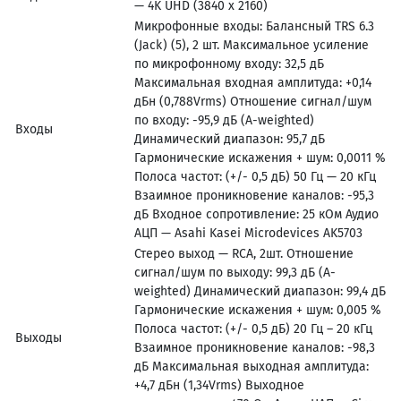
— 4K UHD (3840 х 2160)
Микрофонные входы: Балансный TRS 6.3
(Jack) (5), 2 шт. Максимальное усиление
по микрофонному входу: 32,5 дБ
Максимальная входная амплитуда: +0,14
дБн (0,788Vrms) Отношение сигнал/шум
по входу: -95,9 дБ (A-weighted)
Входы
Динамический диапазон: 95,7 дБ
Гармонические искажения + шум: 0,0011 %
Полоса частот: (+/- 0,5 дБ) 50 Гц — 20 кГц
Взаимное проникновение каналов: -95,3
дБ Входное сопротивление: 25 кОм Аудио
АЦП — Asahi Kasei Microdevices AK5703
Стерео выход — RCA, 2шт. Отношение
сигнал/шум по выходу: 99,3 дБ (A-
weighted) Динамический диапазон: 99,4 дБ
Гармонические искажения + шум: 0,005 %
Полоса частот: (+/- 0,5 дБ) 20 Гц – 20 кГц
Выходы
Взаимное проникновение каналов: -98,3
дБ Максимальная выходная амплитуда:
+4,7 дБн (1,34Vrms) Выходное