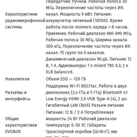
Передатчик: Ручной. Рабочая полоса 30
МГц. Переключение частоты через ИК
Характеристики
канал. Мощность 9 мВт. Питание:
радиомикрофонной
аккумулятор литиевый (18500). Время
системы
работы после полного заряда > 8 часов.
Приемник: Рабочий диапазон 660-690 МГц.
Рабочая полоса 30 МГц. Ширина канала
300 кГц. Переключение частоты через ИК
канал. 15 групп по 6 каналов.
Динамический диапазон 96 дБ. Питание 12
В, 1 А. Аудиовыходы: 1 x mixed TRS 6.3; 2 x
XLR balanced.
Накопители
Объем SSD — 120 ГБ
Поддержка Wi-Fi 802.11ac. Работа в двух
Разъёмы и
диапазонах (2,4 ГГц и 5 ГГц) Bluetooth 4.1
интерфейсы
Low Energy HDMI 2.0 USB Type-A (4), 2 шт.
Гигабитный LAN (RJ45) Разъем питания
Питание: 12 В / 2 А Потребляемая
Общие
мощность: 24 Вт Рабочий диапазон
характеристики
температур: 0-50 ºC Габариты
EVOBOX
транспортной коробки (Ш×В×Г), мм: