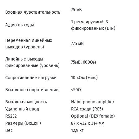
75 мВ
Входная чувствительность
1 регулируемый, 3
Аудио выходы
фиксированных (DIN)
Переменная линейных
775 мВ
выходов (уровень)
Линейные выходы
75мВ, 600Ом
фиксированные (уровень)
Сопротивление нагрузки
10 кОм (мин.)
Выходное сопротивление
<50О
Выходная мощность
Naim phono amplifier
Удаленный ввод
RCA сзади (RC5)
RS232
Optional (DE9 female)
Размеры (ВхШхГ)
87 х 432 х 314 мм
Вес
12,9 кг