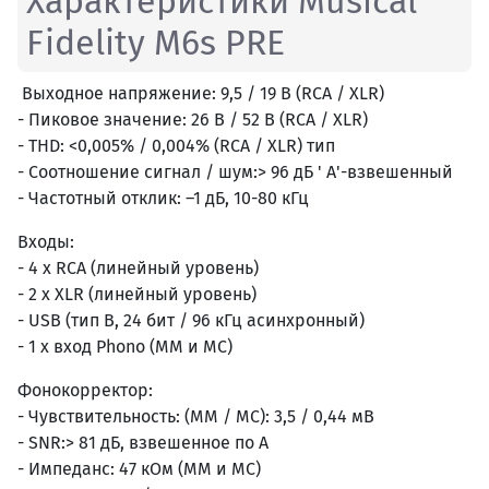
Характеристики Musical
Fidelity M6s PRE
Выходное напряжение: 9,5 / 19 В (RCA / XLR)
- Пиковое значение: 26 В / 52 В (RCA / XLR)
- THD: <0,005% / 0,004% (RCA / XLR) тип
- Соотношение сигнал / шум:> 96 дБ ' A'-взвешенный
- Частотный отклик: –1 дБ, 10-80 кГц
Входы:
- 4 x RCA (линейный уровень)
- 2 x XLR (линейный уровень)
- USB (тип B, 24 бит / 96 кГц асинхронный)
- 1 x вход Phono (MM и MC)
Фонокорректор:
- Чувствительность: (MM / MC): 3,5 / 0,44 мВ
- SNR:> 81 дБ, взвешенное по A
- Импеданс: 47 кОм (MM и MC)