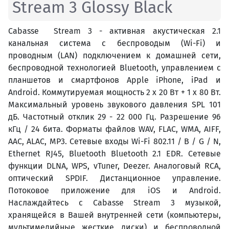
Stream 3 Glossy Black
Cabasse Stream 3 - активная акустическая 2.1
канальная система c беспроводым (Wi-Fi) и
проводным (LAN) подключением к домашней сети,
беспроводной технологией Bluetooth, управлением c
планшетов и смартфонов Apple iPhone, iPad и
Android. Коммутируемая мощность 2 х 20 Вт + 1 х 80 Вт.
Максимальный уровень звукового давления SPL 101
дБ. Частотный отклик 29 - 22 000 Гц. Разрешение 96
кГц / 24 бита. Форматы файлов WAV, FLAC, WMA, AIFF,
AAC, ALAC, MP3. Сетевые входы Wi-Fi 802.11 / B / G / N,
Ethernet RJ45, Bluetooth Bluetooth 2.1 EDR. Сетевые
функции DLNA, WPS, vTuner, Deezer. Аналоговый RCA,
оптический SPDIF. Дистанционное управление.
Потоковое приложение для iOS и Android.
Наслаждайтесь с Cabasse Stream 3 музыкой,
хранящейся в Вашей внутренней сети (компьютеры,
мультимедийные жесткие диски) и беспроводной