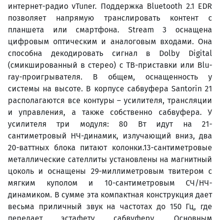
интернет-радио vTuner. Поддержка Bluetooth 2.1 EDR
позволяет напрямую транслировать контент с
планшета или смартфона. Stream 3 оснащена
цифровым оптическим и аналоговым входами. Она
способна декодировать сигнал в Dolby Digital
(смикшированный в стерео) с ТВ-приставки или Blu-
ray-проигрывателя. В общем, оснащенность у
системы на высоте. В корпусе сабвуфера Santorin 21
располагаются все контуры – усилителя, трансляции
и управления, а также собственно сабвуфера. У
усилителя три модуля: 80 Вт идут на 21-
сантиметровый НЧ-динамик, излучающий вниз, два
20-ваттных блока питают колонки.13-сантиметровые
металлические сателлиты установлены на магнитный
цоколь и оснащены 29-миллиметровым твитером с
мягким куполом и 10-сантиметровым СЧ/НЧ-
динамиком. В сумме эта компактная конструкция дает
весьма приличный звук на частотах до 150 Гц, где
передает эстафету сабвуферу. Основным