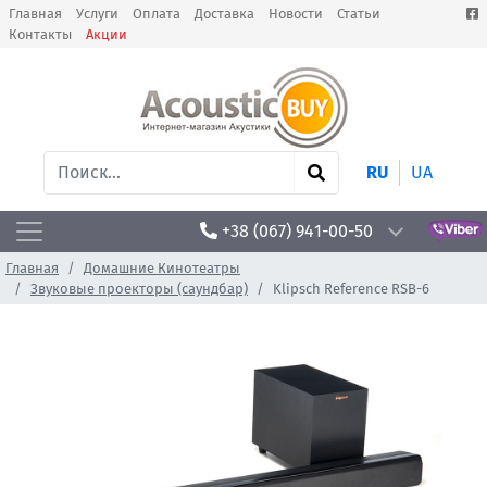
Главная
Услуги
Оплата
Доставка
Новости
Статьи
Контакты
Акции
RU
UA
+38 (067) 941-00-50
Главная
Домашние Кинотеатры
Звуковые проекторы (саундбар)
Klipsch Reference RSB-6