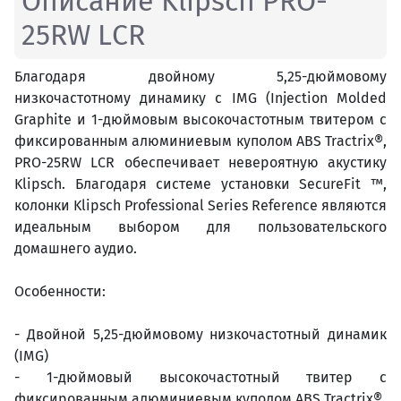
Описание Klipsch PRO-
25RW LCR
Благодаря двойному 5,25-дюймовому
низкочастотному динамику с IMG
(
Injection Molded
Graphite
и 1-дюймовым высокочастотным твитером с
фиксированным алюминиевым куполом ABS Tractrix®,
PRO-2
5
RW LCR обеспечивает невероятную акустику
Klipsch. Благодаря системе установки SecureFit ™,
колонки Klipsch Professional Series Reference являются
идеальным выбором для пользовательского
домашнего аудио.
Особенности:
- Двойной 5,25-дюймовому низкочастотный динамик
(IMG)
- 1-дюймовый высокочастотный твитер с
фиксированным алюминиевым куполом ABS Tractrix®