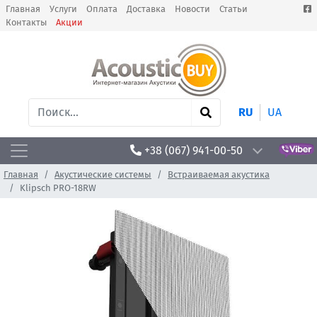
Главная
Услуги
Оплата
Доставка
Новости
Статьи
Контакты
Акции
RU
UA
+38 (067) 941-00-50
Главная
Акустические системы
Встраиваемая акустика
Klipsch PRO-18RW