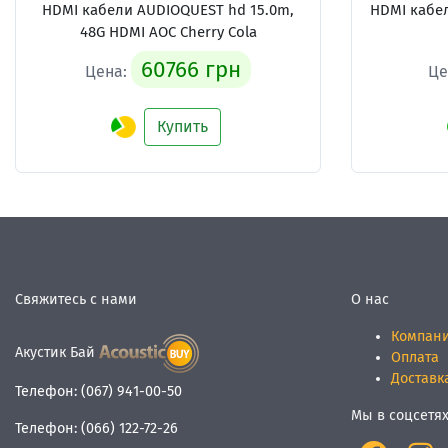
HDMI кабели
AUDIOQUEST hd 15.0m,
HDMI кабе
48G HDMI AOC Cherry Cola
60766 грн
Цена:
Це
Купить
Свяжитесь с нами
О нас
Компан
Акустик Бай
Оплата
Доставк
Телефон:
(067) 941-00-50
Мы в соцсетя
Телефон:
(066) 122-72-26