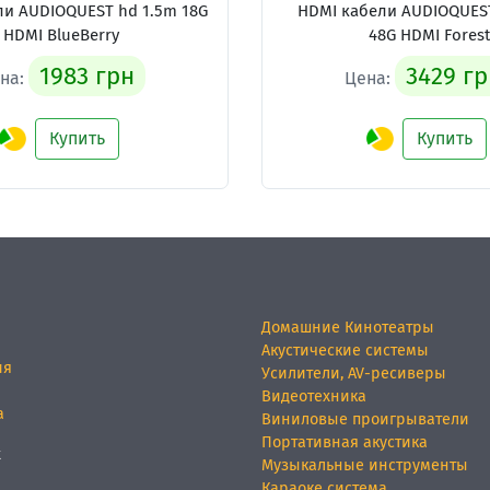
ли
AUDIOQUEST hd 1.5m 18G
HDMI кабели
AUDIOQUEST
HDMI BlueBerry
48G HDMI Forest
1983 грн
3429 гр
на:
Цена:
Купить
Купить
Домашние Кинотеатры
Акустические системы
ия
Усилители, AV-ресиверы
Видеотехника
а
Виниловые проигрыватели
Портативная акустика
х
Музыкальные инструменты
Караоке система