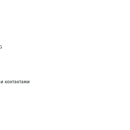
G
ми контактами