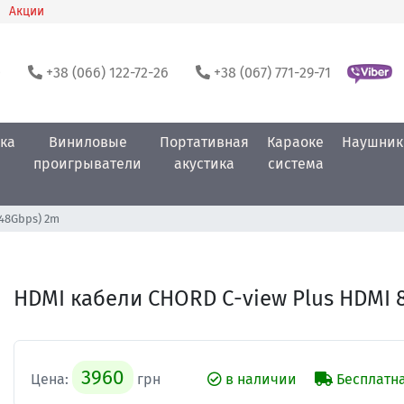
Акции
0
+38 (066) 122-72-26
+38 (067) 771-29-71
ка
Виниловые
Портативная
Караоке
Наушник
проигрыватели
акустика
система
(48Gbps) 2m
HDMI кабели CHORD C-view Plus HDMI 
3960
Цена:
грн
в наличии
Бесплатна