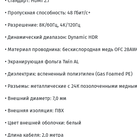
• Стандарт: HDMI 2.1
• Пропускная способность: 48 Гбит/с+
• Разрешение: 8K/60Гц, 4K/120Гц
• Динамический диапазон: Dynamic HDR
• Материал проводника: бескислородная медь OFC 28AW
• Экранирующая фольга Twin AL
• Диэлектрик: вспененный полиэтилен (Gas Foamed PE)
• Разъемы: металлические с 24К позолоченными медны
• Внешний диаметр: 7,0 мм
• Внешняя изоляция: ПВХ
• Цвет внешней оболочки: белый
• Длина кабеля: 2,0 метра