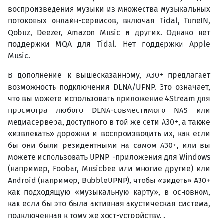
воспроизведения музыки из множества музыкальных
потоковых онлайн-сервисов, включая Tidal, TuneIN,
Qobuz, Deezer, Amazon Music и других. Однако нет
поддержки MQA для Tidal. Нет поддержки Apple
Music.
В дополнение к вышесказанному, A30+ предлагает
возможность подключения DLNA/UPNP. Это означает,
что вы можете использовать приложение 4Stream для
просмотра любого DLNA-совместимого NAS или
медиасервера, доступного в той же сети A30+, а также
«извлекать» дорожки и воспроизводить их, как если
бы они были резидентными на самом A30+, или вы
можете использовать UPNP. -приложения для Windows
(например, Foobar, Musicbee или многие другие) или
Android (например, BubbleUPNP), чтобы «видеть» A30+
как подходящую «музыкальную карту», ​​в основном,
как если бы это была активная акустическая система,
подключенная к тому же хост-устройству. .