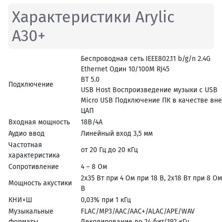
Характеристики Arylic
A30+
Беспроводная сеть IEEE802.11 b/g/n 2.4G
Ethernet Один 10/100M RJ45
BT 5.0
Подключение
USB Host Воспроизведение музыки с USB
Micro USB Подключение ПК в качестве вн
ЦАП
Входная мощность
18В/4А
Аудио ввод
Линейный вход 3,5 мм
Частотная
от 20 Гц до 20 кГц
характеристика
Сопротивление
4 – 8 Ом
2x35 Вт при 4 Ом при 18 В, 2x18 Вт при 8 Ом
Мощность акустики
В
КНИ+Ш
0,03% при 1 кГц
Музыкальные
FLAC/MP3/AAC/AAC+/ALAC/APE/WAV
форматы
Декодирование до 24 бит/192 кГц