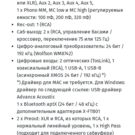
или XLR), Aux 2, Aux 3, Aux 4, Aux 5,
1 x Phono MM, MC low и MC high (регулируемые
емкости: 100 пФ, 200 пФ, 320 пФ)
Rec-out: 1 (RCA)
Саб-выход: 2 x (RCA, управление басами /
кроссовер, переключение 75 или 125 Гц)
Цифро-аналоговый преобразователь: 24 бит /
192 кГц (Wolfson WM8742)
Цифровые входы: 2 оптических (TosLink), 1
коаксиальный (RCA), 1 USB-A, 1 USB-B
(асинхронный XMOS 24 бит / 192 кГц) *)
*) Драйвер для MAC не требуется. Для Windows:
драйвер по следующей ссылке: USB-драйвер
Advance Acoustic
1 x Bluetooth aptX (24 бит / 48 кГц) с
дополнительным адаптером X-FTB01
2 x Preout: XLR и RCA, из которых RCA, 1 x
нормальный линейный уровень, 1 x High Pass
(подходит для подключенного сабвуфера)