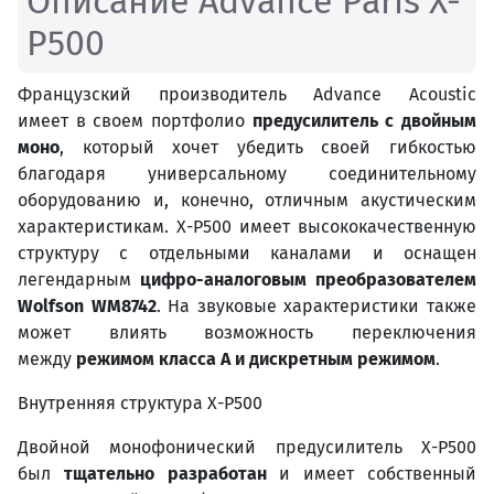
Описание Advance Paris X-
P500
Французский производитель Advance Acoustic
имеет в своем портфолио
предусилитель с двойным
моно
, который хочет убедить своей гибкостью
благодаря универсальному соединительному
оборудованию и, конечно, отличным акустическим
характеристикам. X-P500 имеет высококачественную
структуру с отдельными каналами и оснащен
легендарным
цифро-аналоговым преобразователем
Wolfson
WM
8742
. На звуковые характеристики также
может влиять возможность переключения
между
режимом класса
A
и дискретным режимом
.
Внутренняя структура X-P500
Двойной монофонический предусилитель X-P500
был
тщательно разработан
и имеет собственный