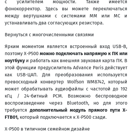
с усилителем мощности. Также имеется
фонокорректор. Здесь вы можете переключаться
между вертушками с системами MM или MC и
устанавливать два согласующих резистора.
Вернуться с многочисленными связями
Ярким моментом является встроенный вход USB-B,
поэтому X-P500
можно подключать напрямую к ПК или
ноутбуку
и работать как внешняя звуковая карта ПК. В
этой функции предусилитель Advance Paris действует
как USB-ЦАП. Для преобразования используется
превосходный конвертер Wolfson WM8742, который
может обрабатывать аудиофайлы с частотой до 192
кГц / 24-битный PCM. Возможно беспроводное
воспроизведение через Bluetooth, но для этого
требуется
дополнительный модуль прямого пути
X
-
FTB
01,
который подключается к X-P500 сзади.
X-P500 в типичном семейном дизайне