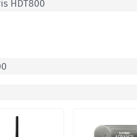
ris HDT800
00