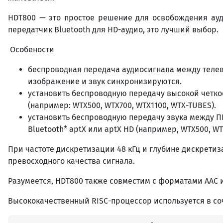
HDT800 — это простое решение для освобождения ауд
передатчик Bluetooth для HD-аудио, это лучший выбор.
Особености
беспроводная передача аудиосигнала между телев
изображение и звук синхронизируются.
установить беспроводную передачу высокой четкос
(например: WTX500, WTX700, WTX1100, WTX-TUBES).
установить беспроводную передачу звука между ПК 
Bluetooth* aptX или aptX HD (например, WTX500, WT
При частоте дискретизации 48 кГц и глубине дискретиза
превосходного качества сигнала.
Разумеется, HDT800 также совместим с форматами AAC 
Высококачественный RISC-процессор используется в соч