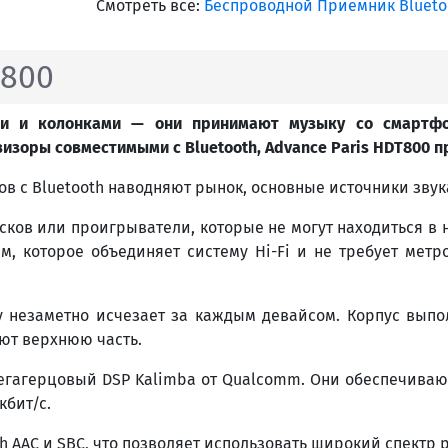
Смотреть все:
Беспроводной Приемник Blueto
T800
и и колонками — они принимают музыку со смартфо
евизоры совместимыми с
Bluetooth
,
Advance
Paris
HDT
800 п
ов с Bluetooth наводняют рынок, основные источники звук
сков или проигрыватели, которые не могут находиться в 
 которое объединяет систему Hi-Fi и не требует метров
му незаметно исчезает за каждым девайсом. Корпус вып
ют верхнюю часть.
гагерцовый DSP Kalimba от Qualcomm. Они обеспечивают о
кбит/с.
 AAC и SBC, что позволяет использовать широкий спектр