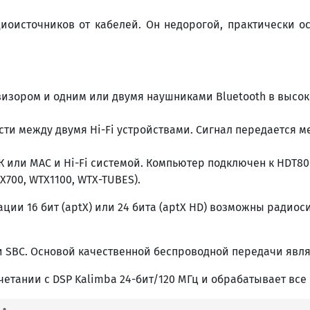
иоисточников от кабелей. Он недорогой, практически 
изором и одним или двумя наушниками Bluetooth в высок
ти между двумя Hi-Fi устройствами. Сигнал передается м
или MAC и Hi-Fi системой. Компьютер подключен к HDT800,
X700, WTX1100, WTX-TUBES).
ции 16 бит (aptX) или 24 бита (aptX HD) возможны радиоси
и SBC. Основой качественной беспроводной передачи явля
етании с DSP Kalimba 24-бит/120 МГц и обрабатывает все