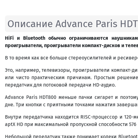
Описание Advance Paris HD
HiFi
и
Bluetooth
обычно ограничиваются наушникам
проигрыватели, проигрыватели компакт-дисков и тел
В то время как все больше стереоусилителей и ресивер
Это, например, телевизоры, проигрыватели компакт-ди
или чисто практическим причинам. Простым решением,
передатчик для потоковой передачи HD-аудио.
Advance Paris HDT800 меньше пачки сигарет и поэто
дне. Три кнопки с приятными точками нажатия заверша
Внутри передатчика находится RISC-процессор и 120-ме
aptX HD при максимальной пропускной способности 576 
Небольшой передатчик также понимает кодеки Bluetooth