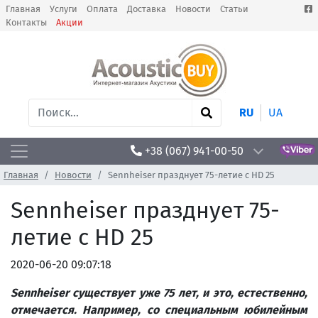
Главная
Услуги
Оплата
Доставка
Новости
Статьи
Контакты
Акции
RU
UA
+38 (067) 941-00-50
Главная
Новости
Sennheiser празднует 75-летие с HD 25
Sennheiser празднует 75-
летие с HD 25
2020-06-20 09:07:18
Sennheiser
с
уществует
у
же
75 лет, и это, естественно,
отмечается. Например, со специальным юбилейным