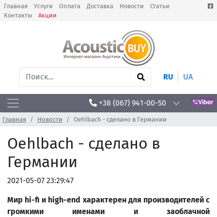
Главная
Услуги
Оплата
Доставка
Новости
Статьи
Контакты
Акции
RU
UA
+38 (067) 941-00-50
Главная
Новости
Oehlbach - сделано в Германии
Oehlbach - сделано в
Германии
2021-05-07 23:29:47
Мир
hi
-
fi
и
high
-
end
характерен для производителей с
громкими именами и заоблачной