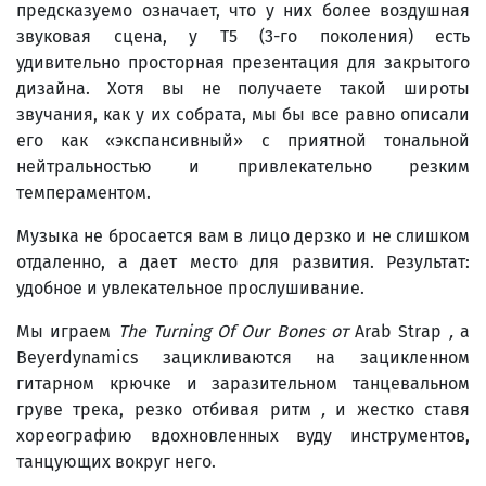
предсказуемо означает, что у них более воздушная
звуковая сцена, у T5 (3-го поколения) есть
удивительно просторная презентация для закрытого
дизайна. Хотя вы не получаете такой широты
звучания, как у их собрата, мы бы все равно описали
его как «экспансивный» с приятной тональной
нейтральностью и привлекательно резким
темпераментом.
Музыка не бросается вам в лицо дерзко и не слишком
отдаленно, а дает место для развития. Результат:
удобное и увлекательное прослушивание.
Мы играем
The
Turning
Of
Our
Bones
от
Arab Strap
,
а
Beyerdynamics зацикливаются на зацикленном
гитарном крючке и заразительном танцевальном
груве трека, резко отбивая ритм
,
и жестко ставя
хореографию вдохновленных вуду инструментов,
танцующих вокруг него.