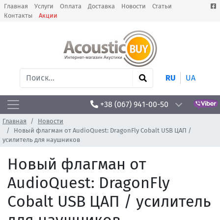
Главная
Услуги
Оплата
Доставка
Новости
Статьи
Контакты
Акции
RU
UA
+38 (067) 941-00-50
Главная
Новости
Новый флагман от AudioQuest: DragonFly Cobalt USB ЦАП /
усилитель для наушников
Новый флагман от
AudioQuest: DragonFly
Cobalt USB ЦАП / усилитель