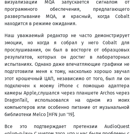
визуализации MQA запускается сигналом от
программного обеспечения, предлагающего
развертывание MQA, и красный, когда Cobalt
находится в режиме ожидания.
Наш уважаемый редактор не часто демонстрирует
эмоции, но когда я собрал у него Cobalt для
прослушивания, он был в восторге от образцовых
результатов, которых он достиг в лабораторных
испытаниях. Однако даже впечатляющие графики не
подготовили меня к тому, насколько хорошо звучал
этот крошечный ЦАП, независимо от того, был ли он
подключен к моему iPhone с помощью адаптера
камеры Apple,слушался через планшете Archos через
DragonTail, использовался на одном из моих
компьютеров или особенно питание от музыкальной
библиотеки Melco [HFN Jun '19].
Все это подтверждает претензии AudioQuest
«plug−n‑lay» С учетом того, что у нас были проблемы с